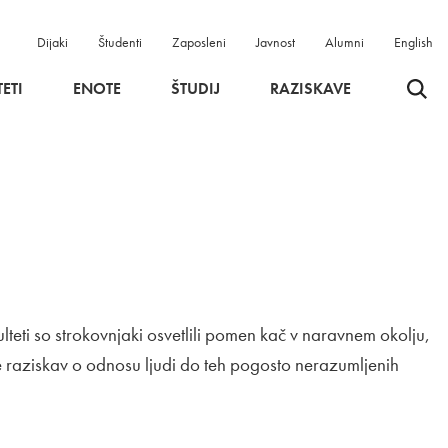
Dijaki
Študenti
Zaposleni
Javnost
Alumni
English
Odpri 
ETI
ENOTE
ŠTUDIJ
RAZISKAVE
lteti so strokovnjaki osvetlili pomen kač v naravnem okolju,
ate raziskav o odnosu ljudi do teh pogosto nerazumljenih