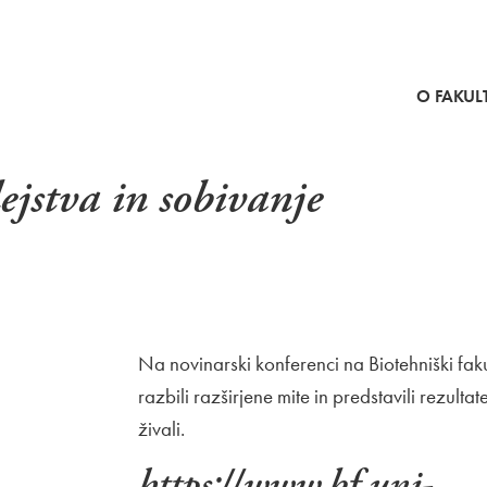
SKOČI NA VSEBINO
O FAKULT
dejstva in sobivanje
Na novinarski konferenci na Biotehniški faku
razbili razširjene mite in predstavili rezult
živali.
https://www.bf.uni-