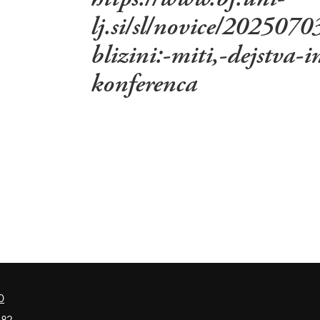
lj.si/sl/novice/202507
blizini:-miti,-dejstva-
konferenca
0
 82