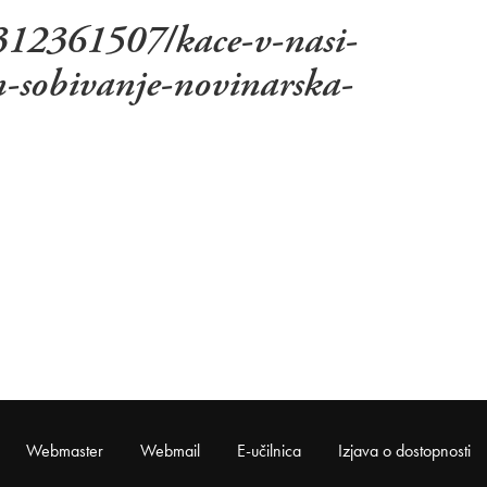
0312361507/kace-v-nasi-
in-sobivanje-novinarska-
Webmaster
Webmail
E-učilnica
Izjava o dostopnosti