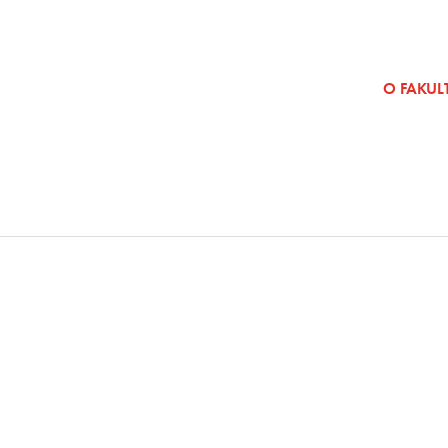
SKOČI NA VSEBINO
O FAKULT