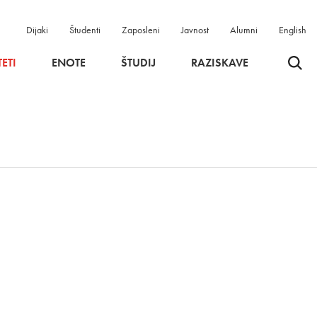
Dijaki
Študenti
Zaposleni
Javnost
Alumni
English
Odpri 
ETI
ENOTE
ŠTUDIJ
RAZISKAVE