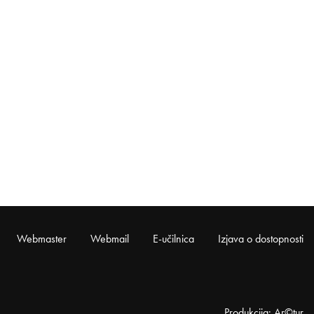
Webmaster
Webmail
E-učilnica
Izjava o dostopnosti
Produkcija: Ar©tur