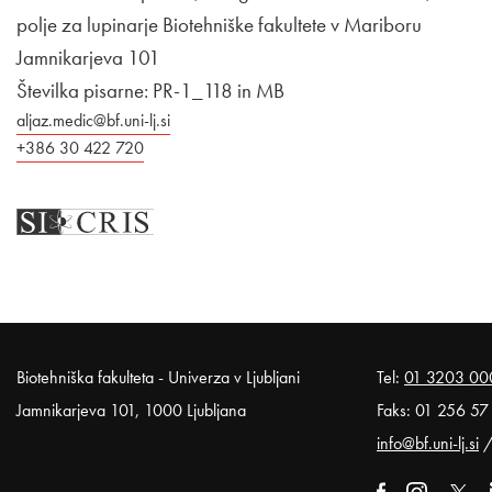
polje za lupinarje Biotehniške fakultete v Mariboru
Jamnikarjeva 101
Številka pisarne: PR-1_118 in MB
aljaz.medic@bf.uni-lj.si
+386 30 422 720
Noga strani
Biotehniška fakulteta - Univerza v Ljubljani
Tel:
01 3203 00
Jamnikarjeva 101, 1000 Ljubljana
Faks: 01 256 57
info@bf.uni-lj.si
Zunanja poveza
Odpira se v
Zunanja pov
Odpira
Zunan