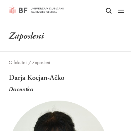
Odpri iskalnik
SKOČI NA VSEBINO
Odpri
Zaposleni
O fakulteti /
Zaposleni
Darja Kocjan-Ačko
Docentka