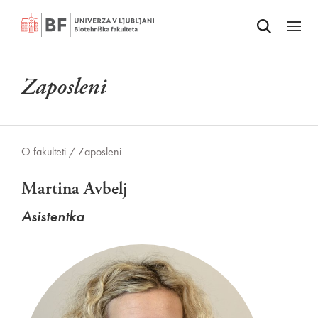
Odpri iskalnik
SKOČI NA VSEBINO
Odpri
Zaposleni
O fakulteti /
Zaposleni
Martina Avbelj
Asistentka