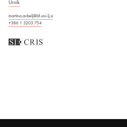
Urnik
martina.avbelj@bf.uni-lj.si
+386 1 3203 754