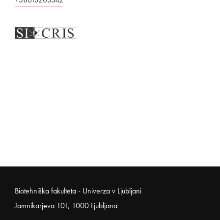
Noga strani
Biotehniška fakulteta - Univerza v Ljubljani
Jamnikarjeva 101, 1000 Ljubljana