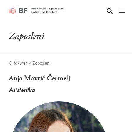
Odpri iskalnik
SKOČI NA VSEBINO
Odpri
Zaposleni
O fakulteti /
Zaposleni
Anja Mavrič Čermelj
Asistentka