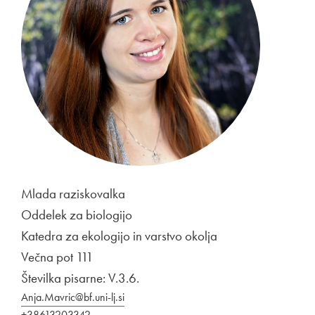
Mlada raziskovalka
Oddelek za biologijo
Katedra za ekologijo in varstvo okolja
Večna pot 111
Številka pisarne: V.3.6.
Anja.Mavric@bf.uni-lj.si
+38613203342