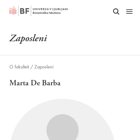
Odpri iskalnik
SKOČI NA VSEBINO
Odpri
Zaposleni
O fakulteti /
Zaposleni
Marta De Barba