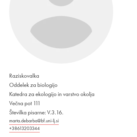
Raziskovalka
Oddelek za biologijo
Katedra za ekologijo in varstvo okolja
Večna pot 111
Številka pisarne: V.3.16.
marta.debarba@bf.uni-lj.si
+38613203344