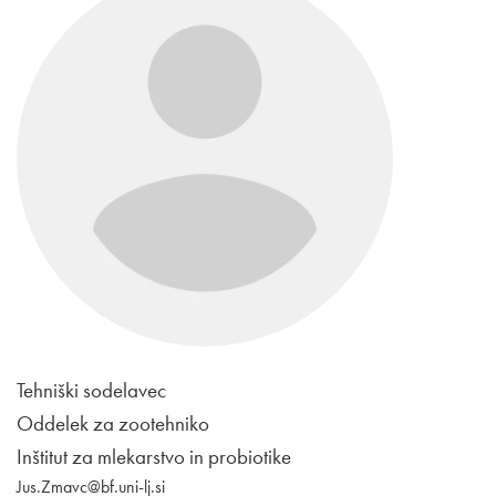
Tehniški sodelavec
Oddelek za zootehniko
Inštitut za mlekarstvo in probiotike
Jus.Zmavc@bf.uni-lj.si