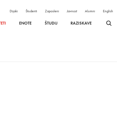
Dijaki
Študenti
Zaposleni
Javnost
Alumni
English
Odpri 
ETI
ENOTE
ŠTUDIJ
RAZISKAVE