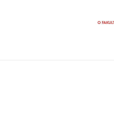
SKOČI NA VSEBINO
O FAKULT