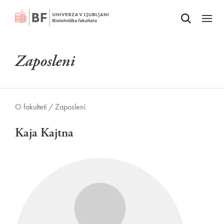
Odpri iskalnik
SKOČI NA VSEBINO
Odpri
Zaposleni
O fakulteti /
Zaposleni
Kaja Kajtna