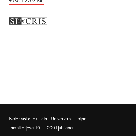
+386 1 3203 841
Noga strani
Biotehniška fakulteta - Univerza v Ljubljani
Jamnikarjeva 101, 1000 Ljubljana