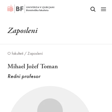
Odpri iskalnik
SKOČI NA VSEBINO
Odpri
Zaposleni
O fakulteti /
Zaposleni
Mihael Jožef Toman
Redni profesor