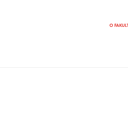
SKOČI NA VSEBINO
O FAKULT