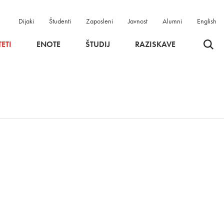
Dijaki
Študenti
Zaposleni
Javnost
Alumni
English
Odpri 
ETI
ENOTE
ŠTUDIJ
RAZISKAVE