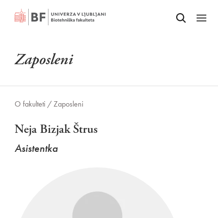
Odpri iskalnik
SKOČI NA VSEBINO
Odpri
Zaposleni
O fakulteti /
Zaposleni
Neja Bizjak Štrus
Asistentka