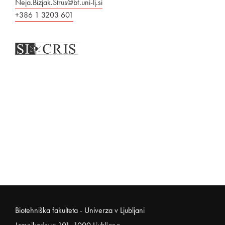
Neja.Bizjak.Strus@bf.uni-lj.si
+386 1 3203 601
Noga strani
Biotehniška fakulteta - Univerza v Ljubljani