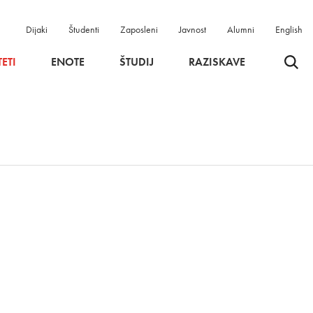
Dijaki
Študenti
Zaposleni
Javnost
Alumni
English
Odpri 
ETI
ENOTE
ŠTUDIJ
RAZISKAVE