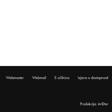
Webmaster
Webmail
E-učilnica
Izjava o dostopnosti
Produkcija: Ar©tur