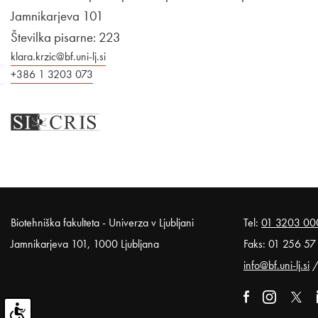
Jamnikarjeva 101
Številka pisarne: 223
klara.krzic@bf.uni-lj.si
+386 1 3203 073
Noga strani
Biotehniška fakulteta - Univerza v Ljubljani
Tel:
01 3203 00
Jamnikarjeva 101, 1000 Ljubljana
Faks: 01 256 57
info@bf.uni-lj.si
Zunanja poveza
Odpira se v
Zunanja pov
Odpira
Zunan