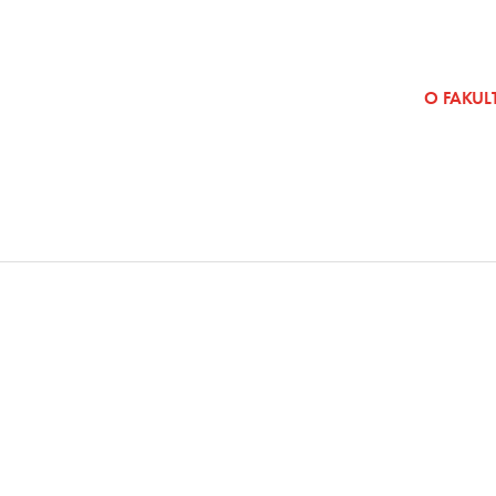
SKOČI NA VSEBINO
O FAKULT