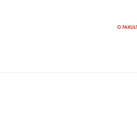
SKOČI NA VSEBINO
O FAKULT