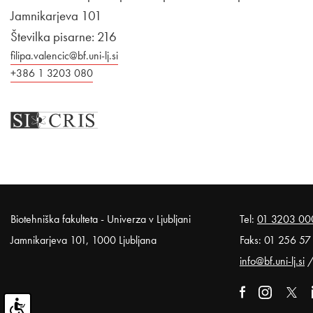
Jamnikarjeva 101
Številka pisarne: 216
filipa.valencic@bf.uni-lj.si
+386 1 3203 080
Noga strani
Biotehniška fakulteta - Univerza v Ljubljani
Tel:
01 3203 00
Jamnikarjeva 101, 1000 Ljubljana
Faks: 01 256 57
info@bf.uni-lj.si
Zunanja poveza
Odpira se v
Zunanja pov
Odpira
Zunan