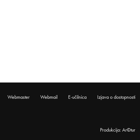
Webmaster
Webmail
E-učilnica
Izjava o dostopnosti
Produkcija: Ar©tur