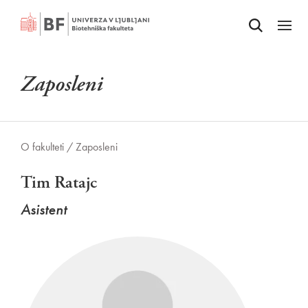
Odpri iskalnik
SKOČI NA VSEBINO
Odpri
Zaposleni
O fakulteti /
Zaposleni
Tim Ratajc
Asistent