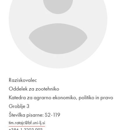
Raziskovalec
Oddelek za zootehniko
Katedra za agrarno ekonomiko, politiko in pravo
Groblje 3
Številka pisarne: S2-119
tim.ratajc@bf.uni-lj.si
+386 1 3203 993