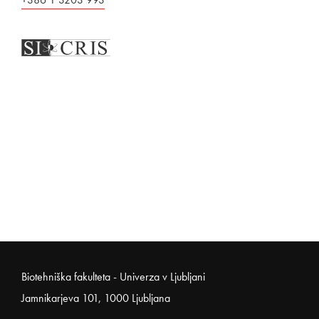
Noga strani
Biotehniška fakulteta - Univerza v Ljubljani
Jamnikarjeva 101, 1000 Ljubljana