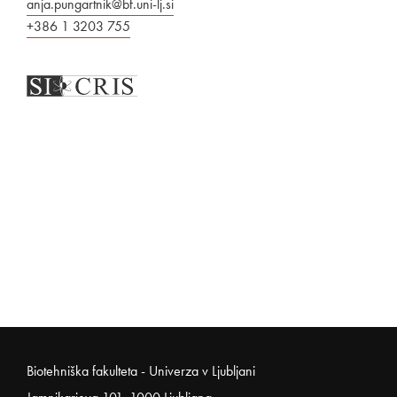
anja.pungartnik@bf.uni-lj.si
+386 1 3203 755
Noga strani
Biotehniška fakulteta - Univerza v Ljubljani