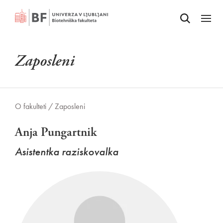
Odpri iskalnik
SKOČI NA VSEBINO
Odpri
Zaposleni
O fakulteti /
Zaposleni
Anja Pungartnik
Asistentka raziskovalka