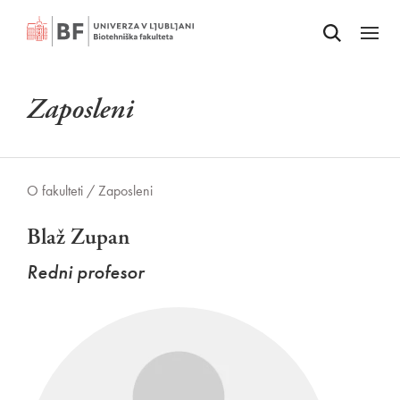
Odpri iskalnik
SKOČI NA VSEBINO
Odpri
Zaposleni
O fakulteti /
Zaposleni
Blaž Zupan
Redni profesor