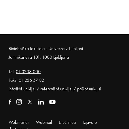
Noga strani
Biotehniška fakulteta - Univerza v Ljubljani
Jamnikarjeva 101, 1000 Ljubljana
Tel:
01 3203 000
Faks: 01 256 57 82
info@bf.uni-lj.si
/
referat@bf.uni-lj.si
/
pr@bf.uni-lj.si
Zunanja povezava na facebook
Odpira se v novem oknu
Zunanja povezava na instagram
Odpira se v novem oknu
Zunanja povezava na x
Odpira se v novem oknu
Zunanja povezava na linkedin
Odpira se v novem oknu
Zunanja povezava na youtube
Odpira se v novem oknu
Webmaster
Webmail
E-učilnica
Izjava o