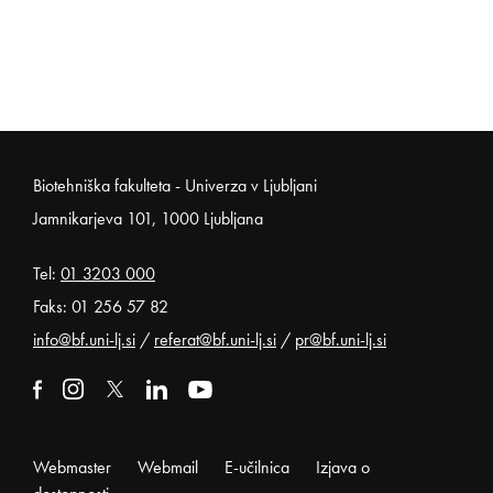
Noga strani
Biotehniška fakulteta - Univerza v Ljubljani
Jamnikarjeva 101, 1000 Ljubljana
Tel:
01 3203 000
Faks: 01 256 57 82
info@bf.uni-lj.si
/
referat@bf.uni-lj.si
/
pr@bf.uni-lj.si
Zunanja povezava na facebook
Odpira se v novem oknu
Zunanja povezava na instagram
Odpira se v novem oknu
Zunanja povezava na x
Odpira se v novem oknu
Zunanja povezava na linkedin
Odpira se v novem oknu
Zunanja povezava na youtube
Odpira se v novem oknu
Webmaster
Webmail
E-učilnica
Izjava o