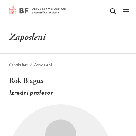
Odpri iskalnik
SKOČI NA VSEBINO
Odpri
Zaposleni
O fakulteti /
Zaposleni
Rok Blagus
Izredni profesor