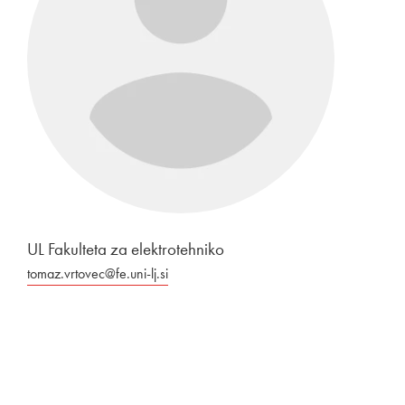
UL Fakulteta za elektrotehniko
tomaz.vrtovec@fe.uni-lj.si