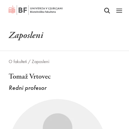
Odpri iskalnik
SKOČI NA VSEBINO
Odpri
Zaposleni
O fakulteti /
Zaposleni
Tomaž Vrtovec
Redni profesor