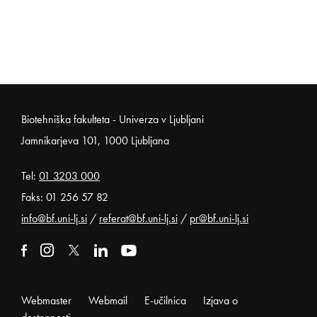
Noga strani
Biotehniška fakulteta - Univerza v Ljubljani
Jamnikarjeva 101, 1000 Ljubljana
Tel:
01 3203 000
Faks: 01 256 57 82
info@bf.uni-lj.si
/
referat@bf.uni-lj.si
/
pr@bf.uni-lj.si
Zunanja povezava na facebook
Odpira se v novem oknu
Zunanja povezava na instagram
Odpira se v novem oknu
Zunanja povezava na x
Odpira se v novem oknu
Zunanja povezava na linkedin
Odpira se v novem oknu
Zunanja povezava na youtube
Odpira se v novem oknu
Webmaster
Webmail
E-učilnica
Izjava o