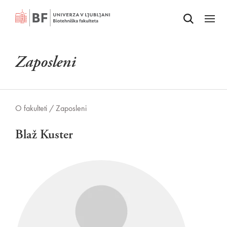
Odpri iskalnik
SKOČI NA VSEBINO
Odpri
Zaposleni
O fakulteti /
Zaposleni
Blaž Kuster