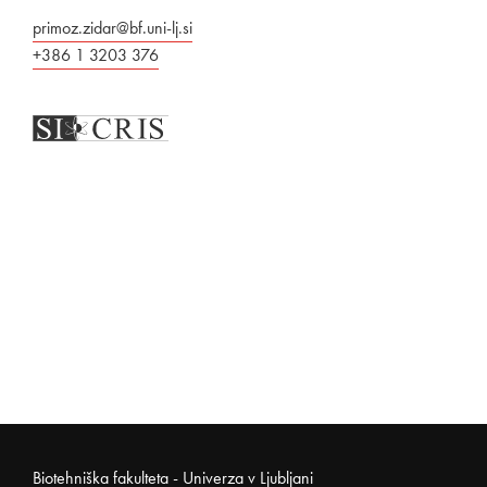
primoz.zidar@bf.uni-lj.si
+386 1 3203 376
Noga strani
Biotehniška fakulteta - Univerza v Ljubljani