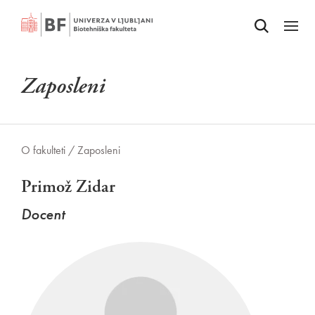
Odpri iskalnik
SKOČI NA VSEBINO
Odpri
Zaposleni
O fakulteti /
Zaposleni
Primož Zidar
Docent