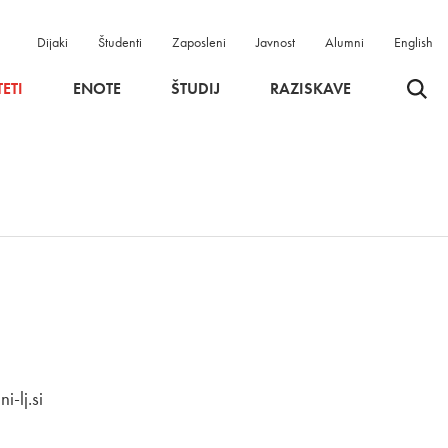
Dijaki
Študenti
Zaposleni
Javnost
Alumni
English
Odpri 
ETI
ENOTE
ŠTUDIJ
RAZISKAVE
-lj.si