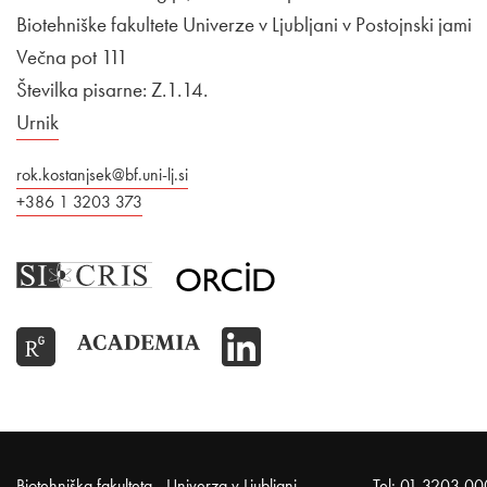
Biotehniške fakultete Univerze v Ljubljani v Postojnski jami
Večna pot 111
Številka pisarne: Z.1.14.
Urnik
rok.kostanjsek@bf.uni-lj.si
+386 1 3203 373
Biotehniška fakulteta - Univerza v Ljubljani
Tel:
01 3203 00