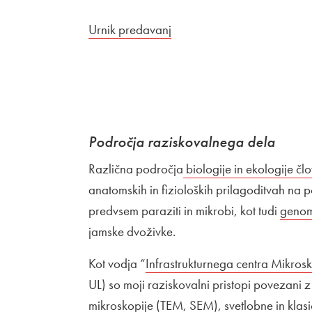
Zunanja povezava na
Urnik predavanj
Odpira se v novem oknu
Področja raziskovalnega dela
Različna področja
Zunanja povezava na
biologije in ekologije člo
anatomskih in fizioloških prilagoditvah na 
predvsem paraziti in mikrobi, kot tudi
Zunan
genom
jamske dvoživke.
Kot vodja “
Zunanja povezava na
Infrastrukturnega centra Mikrosk
UL) so moji raziskovalni pristopi povezani z
mikroskopije (TEM, SEM), svetlobne in klas