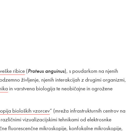
veške ribice
Odpira se v novem oknu
(
Proteus anguinus
), s poudarkom na njenih
podzemno življenje, njenih interakcijah z drugimi organizmi,
ja povezava na
ika
Odpira se v novem oknu
in varstvena biologija te neobičajne in ogrožene
opija bioloških vzorcev
Odpira se v novem oknu
” (mreža infrastrukturnih centrov na
 različnimi vizualizacijskimi tehnikami od elektrosnke
ične fluorescenčne mikroskopije, konfokalne mikroskopije,