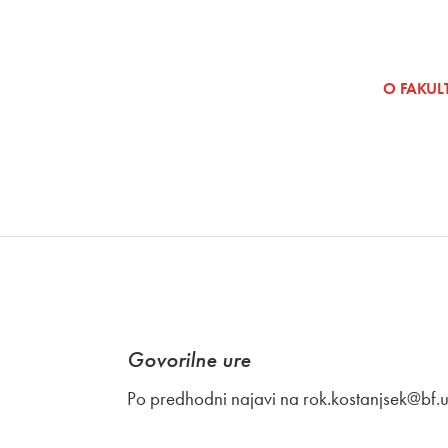
SKOČI NA VSEBINO
O FAKULT
Govorilne ure
Po predhodni najavi na rok.kostanjsek@bf.uni