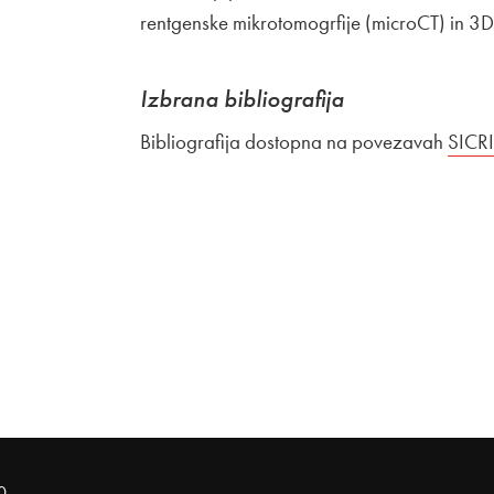
rentgenske mikrotomogrfije (microCT) in 3D r
Izbrana bibliografija
Bibliografija dostopna na povezavah
Zuna
SICR
0