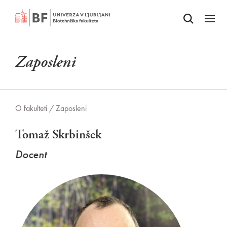
Odpri iskalnik
SKOČI NA VSEBINO
Odpri
Zaposleni
O fakulteti /
Zaposleni
Tomaž Skrbinšek
Docent