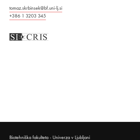
tomaz.skrbinsek@bf.uni-lj.si
+386 1 3203 345
Noga strani
Biotehniška fakulteta - Univerza v Ljubljani