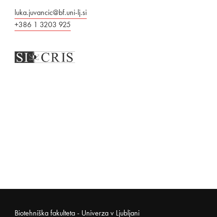
luka.juvancic@bf.uni-lj.si
+386 1 3203 925
Noga strani
Biotehniška fakulteta - Univerza v Ljubljani