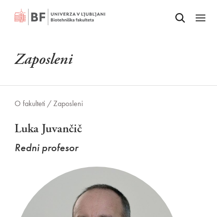
Odpri iskalnik
SKOČI NA VSEBINO
Odpri
Zaposleni
O fakulteti /
Zaposleni
Luka Juvančič
Redni profesor