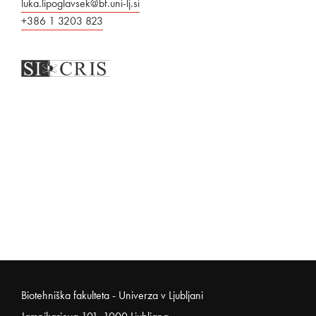
luka.lipoglavsek@bf.uni-lj.si
+386 1 3203 823
Noga strani
Biotehniška fakulteta - Univerza v Ljubljani