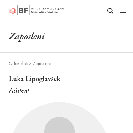
Odpri iskalnik
SKOČI NA VSEBINO
Odpri
Zaposleni
O fakulteti /
Zaposleni
Luka Lipoglavšek
Asistent