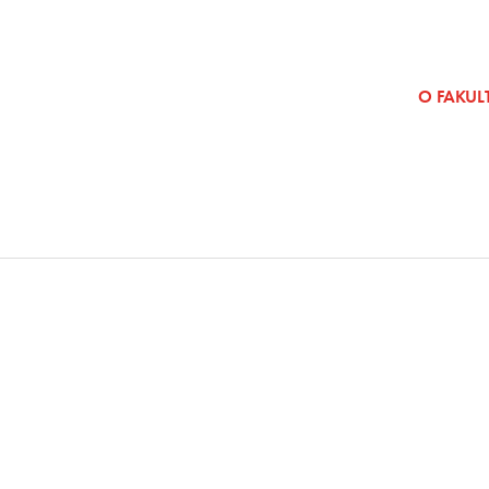
SKOČI NA VSEBINO
O FAKULT