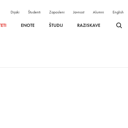
Dijaki
Študenti
Zaposleni
Javnost
Alumni
English
Odpri 
ETI
ENOTE
ŠTUDIJ
RAZISKAVE