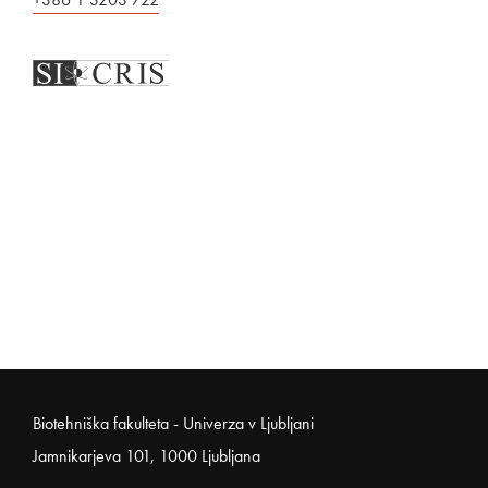
Noga strani
Biotehniška fakulteta - Univerza v Ljubljani
Jamnikarjeva 101, 1000 Ljubljana