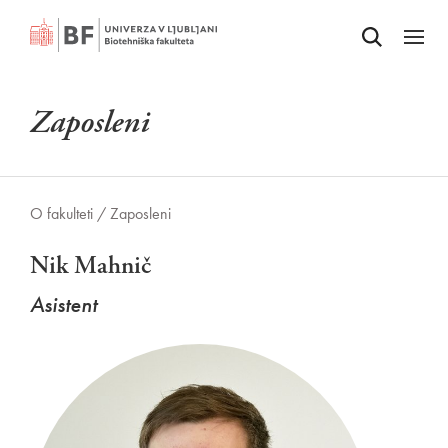
Odpri iskalnik
SKOČI NA VSEBINO
Odpri
Zaposleni
O fakulteti /
Zaposleni
Nik Mahnič
Asistent