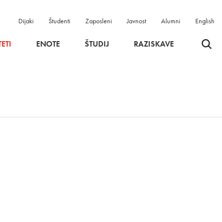
Dijaki
Študenti
Zaposleni
Javnost
Alumni
English
Odpri 
ETI
ENOTE
ŠTUDIJ
RAZISKAVE