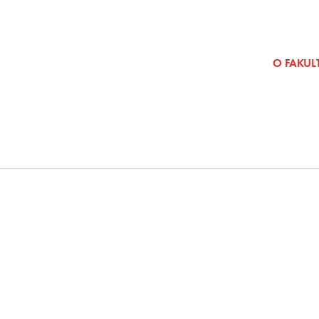
SKOČI NA VSEBINO
O FAKULT