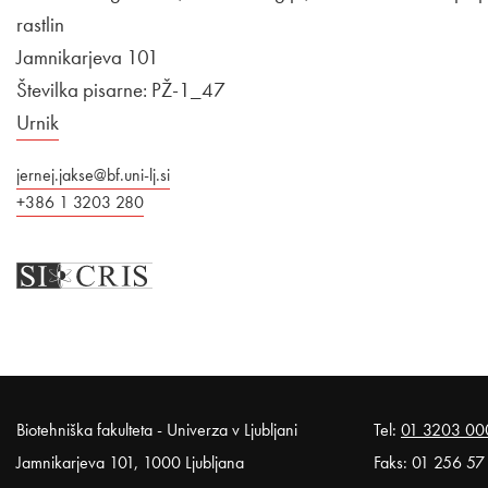
rastlin
Jamnikarjeva 101
Številka pisarne: PŽ-1_47
Urnik
jernej.jakse@bf.uni-lj.si
+386 1 3203 280
Noga strani
Biotehniška fakulteta - Univerza v Ljubljani
Tel:
01 3203 00
Jamnikarjeva 101, 1000 Ljubljana
Faks: 01 256 57