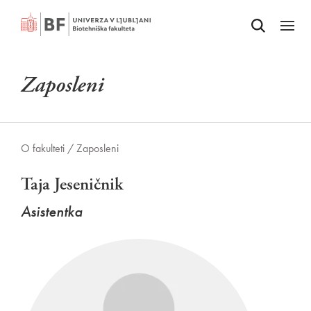
Odpri iskalnik
SKOČI NA VSEBINO
Odpri
Zaposleni
O fakulteti /
Zaposleni
Taja Jeseničnik
Asistentka