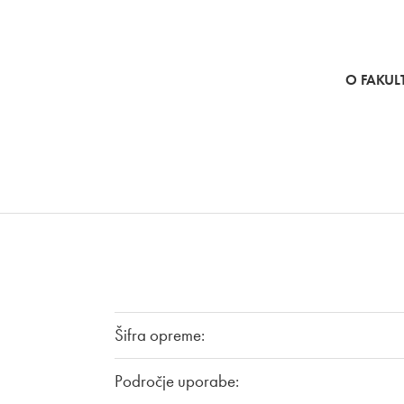
SKOČI NA VSEBINO
O FAKULT
Šifra opreme:
Področje uporabe: