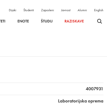
Dijaki
Študenti
Zaposleni
Javnost
Alumni
English
Odpri 
ETI
ENOTE
ŠTUDIJ
RAZISKAVE
4007931
Laboratorijska oprema