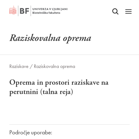
Odpri iskalnik
SKOČI NA VSEBINO
Odpri
Raziskovalna oprema
Raziskave /
Raziskovalna oprema
Oprema in prostori raziskave na
perutnini (talna reja)
Področje uporabe: