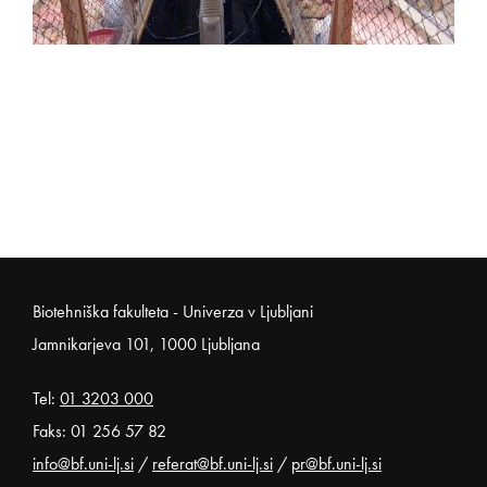
Noga strani
Biotehniška fakulteta - Univerza v Ljubljani
Jamnikarjeva 101, 1000 Ljubljana
Tel:
01 3203 000
Faks: 01 256 57 82
info@bf.uni-lj.si
/
referat@bf.uni-lj.si
/
pr@bf.uni-lj.si