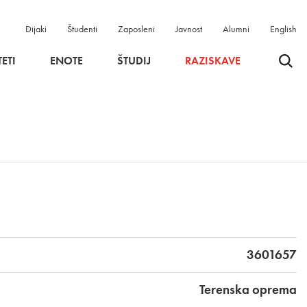
Dijaki
Študenti
Zaposleni
Javnost
Alumni
English
Odpri 
ETI
ENOTE
ŠTUDIJ
RAZISKAVE
3601657
Terenska oprema