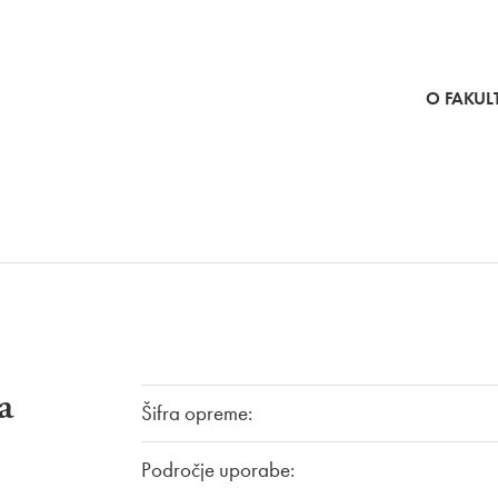
SKOČI NA VSEBINO
O FAKULT
a
Šifra opreme:
Področje uporabe: