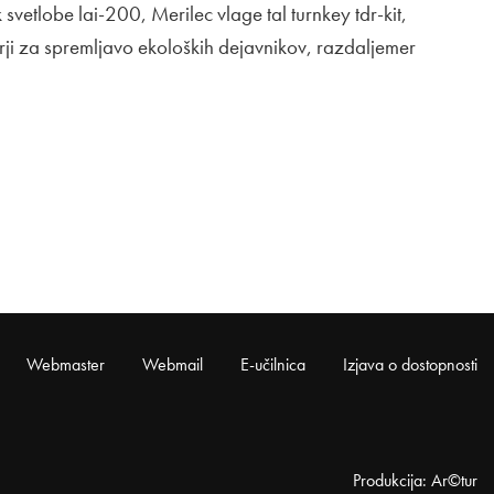
vetlobe lai-200, Merilec vlage tal turnkey tdr-kit,
i za spremljavo ekoloških dejavnikov, razdaljemer
Webmaster
Webmail
E-učilnica
Izjava o dostopnosti
Produkcija: Ar©tur