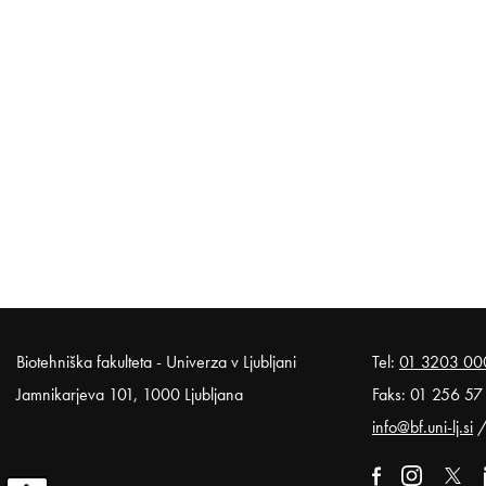
Noga strani
Biotehniška fakulteta - Univerza v Ljubljani
Tel:
01 3203 00
Jamnikarjeva 101, 1000 Ljubljana
Faks: 01 256 57
info@bf.uni-lj.si
Zunanja poveza
Odpira se v
Zunanja pov
Odpira
Zunan