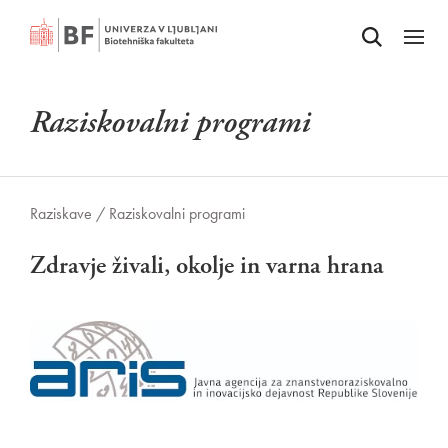
Odpri iskalnik
SKOČI NA VSEBINO
Odpri
Raziskovalni programi
Raziskave /
Raziskovalni programi
Zdravje živali, okolje in varna hrana