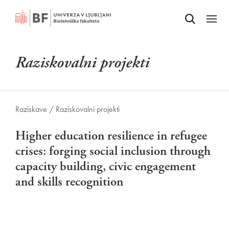
Odpri iskalnik
SKOČI NA VSEBINO
Odpri
Raziskovalni projekti
Raziskave /
Raziskovalni projekti
Higher education resilience in refugee
crises: forging social inclusion through
capacity building, civic engagement
and skills recognition