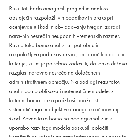
Rezultati bodo omogočili pregled in analizo
obstoječih razpoložljivih podatkov in praks pri
ocenjevanju škod in obvladovanju tveganj zaradi
naravnih nesreč in neugodnih vremenskih razmer.
Ravno tako bomo analizirali potrebne in
razpoložljive podatkovne vire, ter proučili pogoje in
kriterije, ki jim je potrebno zadostiti, da lahko država
razglasi naravno nesrečo na določenem
administrativnem območju. Na podlagi rezultatov
analiz bomo oblikovali matematične modele, s
katerim bomo lahko preizkusili možnost
sistematičnega in objektiviziranega izračunavanj
škod. Ravno tako bomo na podlagi analiz in z
uporabo razvitega modela poskusili določiti
kvantitativne kriterije za razglasitev naravne nesreče