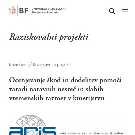
Odpri iskalnik
SKOČI NA VSEBINO
Odpri
Raziskovalni projekti
Raziskave /
Raziskovalni projekti
Ocenjevanje škod in dodelitev pomoči
zaradi naravnih nesreč in slabih
vremenskih razmer v kmetijstvu