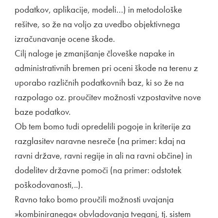
podatkov, aplikacije, modeli…) in metodološke
rešitve, so že na voljo za uvedbo objektivnega
izračunavanje ocene škode.
Cilj naloge je zmanjšanje človeške napake in
administrativnih bremen pri oceni škode na terenu z
uporabo različnih podatkovnih baz, ki so že na
razpolago oz. proučitev možnosti vzpostavitve nove
baze podatkov.
Ob tem bomo tudi opredelili pogoje in kriterije za
razglasitev naravne nesreče (na primer: kdaj na
ravni države, ravni regije in ali na ravni občine) in
dodelitev državne pomoči (na primer: odstotek
poškodovanosti,..).
Ravno tako bomo proučili možnosti uvajanja
»kombiniranega« obvladovanja tveganj, tj. sistem