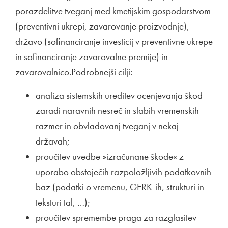
porazdelitve tveganj med kmetijskim gospodarstvom
(preventivni ukrepi, zavarovanje proizvodnje),
državo (sofinanciranje investicij v preventivne ukrepe
in sofinanciranje zavarovalne premije) in
zavarovalnico.Podrobnejši cilji:
analiza sistemskih ureditev ocenjevanja škod
zaradi naravnih nesreč in slabih vremenskih
razmer in obvladovanj tveganj v nekaj
državah;
proučitev uvedbe »izračunane škode« z
uporabo obstoječih razpoložljivih podatkovnih
baz (podatki o vremenu, GERK-ih, strukturi in
teksturi tal, …);
proučitev spremembe praga za razglasitev