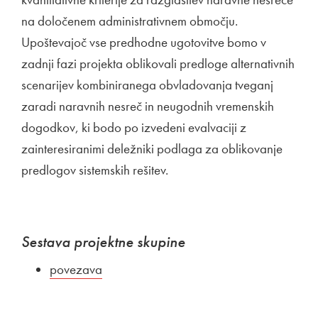
na določenem administrativnem območju.
Upoštevajoč vse predhodne ugotovitve bomo v
zadnji fazi projekta oblikovali predloge alternativnih
scenarijev kombiniranega obvladovanja tveganj
zaradi naravnih nesreč in neugodnih vremenskih
dogodkov, ki bodo po izvedeni evalvaciji z
zainteresiranimi deležniki podlaga za oblikovanje
predlogov sistemskih rešitev.
Sestava projektne skupine
Zunanja povezava na
povezava
Odpira se v novem oknu