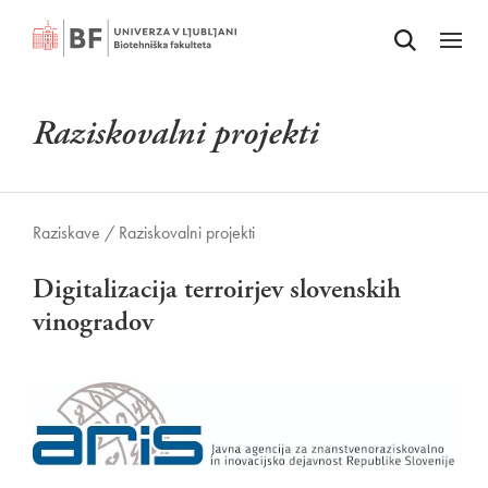
Odpri iskalnik
SKOČI NA VSEBINO
Odpri
Raziskovalni projekti
Raziskave /
Raziskovalni projekti
Digitalizacija terroirjev slovenskih
vinogradov