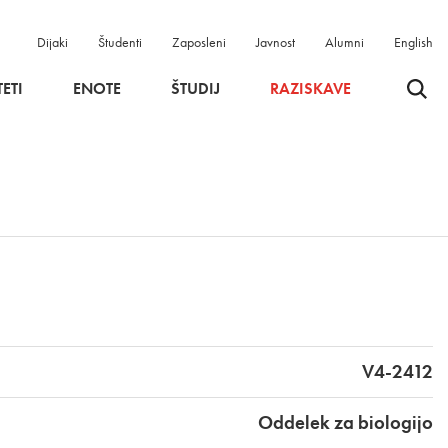
Dijaki
Študenti
Zaposleni
Javnost
Alumni
English
Odpri 
ETI
ENOTE
ŠTUDIJ
RAZISKAVE
V4-2412
Oddelek za biologijo