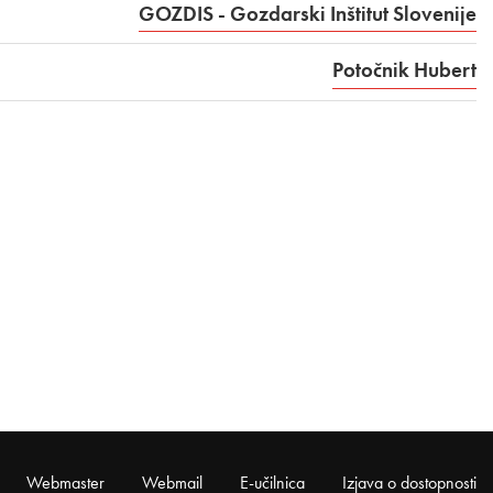
GOZDIS - Gozdarski Inštitut Slovenije
Potočnik Hubert
Webmaster
Webmail
E-učilnica
Izjava o dostopnosti