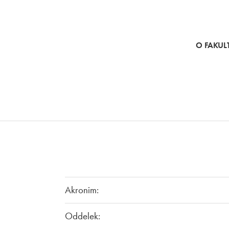
SKOČI NA VSEBINO
O FAKULT
Akronim:
Oddelek: