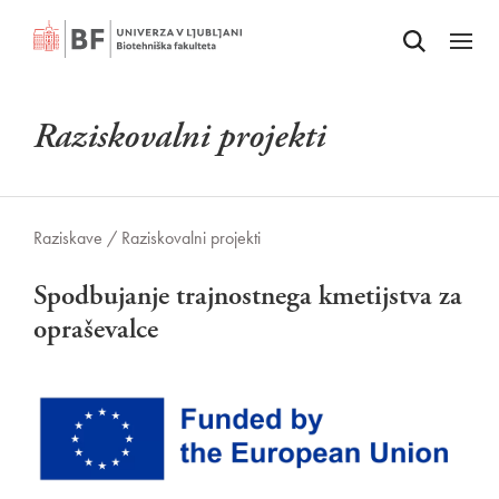
Odpri iskalnik
SKOČI NA VSEBINO
Odpri
Raziskovalni projekti
Raziskave /
Raziskovalni projekti
Spodbujanje trajnostnega kmetijstva za
opraševalce