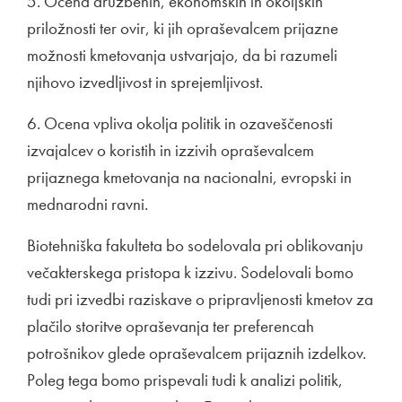
5. Ocena družbenih, ekonomskih in okoljskih
priložnosti ter ovir, ki jih opraševalcem prijazne
možnosti kmetovanja ustvarjajo, da bi razumeli
njihovo izvedljivost in sprejemljivost.
6. Ocena vpliva okolja politik in ozaveščenosti
izvajalcev o koristih in izzivih opraševalcem
prijaznega kmetovanja na nacionalni, evropski in
mednarodni ravni.
Biotehniška fakulteta bo sodelovala pri oblikovanju
večakterskega pristopa k izzivu. Sodelovali bomo
tudi pri izvedbi raziskave o pripravljenosti kmetov za
plačilo storitve opraševanja ter preferencah
potrošnikov glede opraševalcem prijaznih izdelkov.
Poleg tega bomo prispevali tudi k analizi politik,