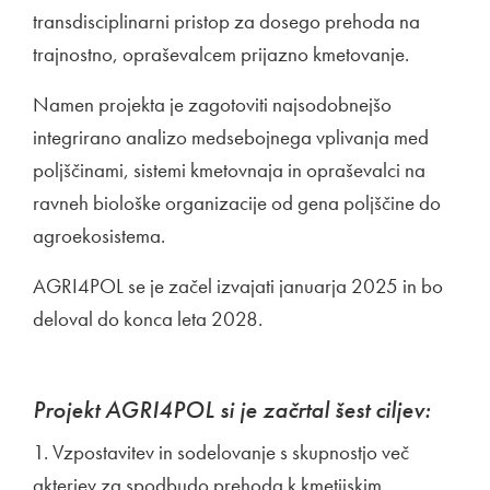
transdisciplinarni pristop za dosego prehoda na
trajnostno, opraševalcem prijazno kmetovanje.
Namen projekta je zagotoviti najsodobnejšo
integrirano analizo medsebojnega vplivanja med
poljščinami, sistemi kmetovnaja in opraševalci na
ravneh biološke organizacije od gena poljščine do
agroekosistema.
AGRI4POL se je začel izvajati januarja 2025 in bo
deloval do konca leta 2028.
Projekt AGRI4POL si je začrtal šest ciljev:
1. Vzpostavitev in sodelovanje s skupnostjo več
akterjev za spodbudo prehoda k kmetijskim