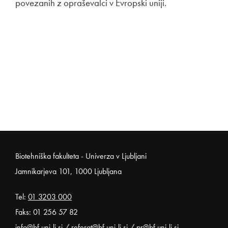
povezanih z opraševalci v Evropski uniji.
Noga strani
Biotehniška fakulteta - Univerza v Ljubljani
Jamnikarjeva 101, 1000 Ljubljana
Tel:
01 3203 000
Faks: 01 256 57 82
info@bf.uni-lj.si
/
referat@bf.uni-lj.si
/
pr@bf.uni-lj.si