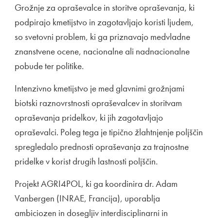
Grožnje za opraševalce in storitve opraševanja, ki
podpirajo kmetijstvo in zagotavljajo koristi ljudem,
so svetovni problem, ki ga priznavajo medvladne
znanstvene ocene, nacionalne ali nadnacionalne
pobude ter politike.
Intenzivno kmetijstvo je med glavnimi grožnjami
biotski raznovrstnosti opraševalcev in storitvam
opraševanja pridelkov, ki jih zagotavljajo
opraševalci. Poleg tega je tipično žlahtnjenje poljščin
spregledalo prednosti opraševanja za trajnostne
pridelke v korist drugih lastnosti poljščin.
Projekt AGRI4POL, ki ga koordinira dr. Adam
Vanbergen (INRAE, Francija), uporablja
ambiciozen in dosegljiv interdisciplinarni in