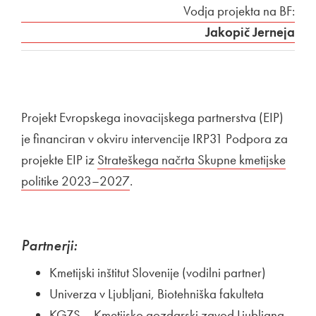
Vodja projekta na BF:
Jakopič Jerneja
Projekt Evropskega inovacijskega partnerstva (EIP)
je financiran v okviru intervencije IRP31 Podpora za
projekte EIP iz
Zunanja povezava na
Strateškega načrta Skupne kmetijske
politike 2023–2027
Odpira se v novem oknu
.
Partnerji:
Kmetijski inštitut Slovenije (vodilni partner)
Univerza v Ljubljani, Biotehniška fakulteta
KGZS – Kmetijsko gozdarski zavod Ljubljana