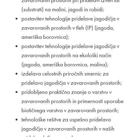
zavarovanih prostorih pri pridelavi izven tal
(substrati) na malini, jagodi in robidi;
postavitev tehnologije pridelave jagodičja v
zavarovanih prostorih v tleh (IP) (jagoda,
ameriška borovnica);
postavitev tehnologije pridelave jagodičja v
zavarovanih prostorih na ekološki način
(jagoda, ameriška borovnica, malina);
izdelava celostnih priročnih smernic za
pridelavo jagodičja v zavarovanih prostorih;
pridobljeno praktično znanje o varstvu v
zavarovanih prostorih in primernosti uporabe
biotičnega varstva v zavarovanih prostorih;
tehnološke rešitve za uspešno pridelavo
jagodičja v zavarovanih prostorih v naših