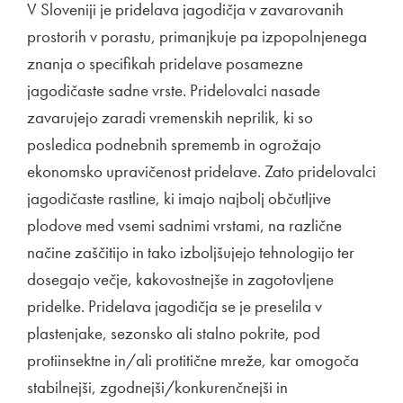
V Sloveniji je pridelava jagodičja v zavarovanih
prostorih v porastu, primanjkuje pa izpopolnjenega
znanja o specifikah pridelave posamezne
jagodičaste sadne vrste. Pridelovalci nasade
zavarujejo zaradi vremenskih neprilik, ki so
posledica podnebnih sprememb in ogrožajo
ekonomsko upravičenost pridelave. Zato pridelovalci
jagodičaste rastline, ki imajo najbolj občutljive
plodove med vsemi sadnimi vrstami, na različne
načine zaščitijo in tako izboljšujejo tehnologijo ter
dosegajo večje, kakovostnejše in zagotovljene
pridelke. Pridelava jagodičja se je preselila v
plastenjake, sezonsko ali stalno pokrite, pod
protiinsektne in/ali protitične mreže, kar omogoča
stabilnejši, zgodnejši/konkurenčnejši in