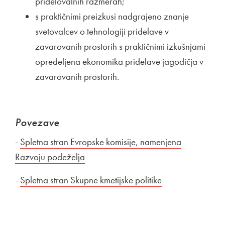
pridelovalnih razmerah;
s praktičnimi preizkusi nadgrajeno znanje
svetovalcev o tehnologiji pridelave v
zavarovanih prostorih s praktičnimi izkušnjami
opredeljena ekonomika pridelave jagodičja v
zavarovanih prostorih.
Povezave
-
Zunanja povezava na
Spletna stran Evropske komisije, namenjena
Razvoju podeželja
Odpira se v novem oknu
-
Zunanja povezava na
Spletna stran Skupne kmetijske politike
Odpira se v nov