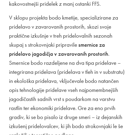
kakovostnejši pridelek z manj ostanki FFS.
V sklopu projekta bodo kmetije, specializirane za
pridelavo v zavarovanih prostorih, skozi svoje
praktične izkušnje v treh pridelovalnih sezonah
skupaj s strokovnjaki pripravile
smernice za
pridelavo jagodičja v zavarovanih prostorih
.
Smernice bodo razdeljene na dva tipa pridelave –
integrirana pridelava (pridelava v tleh in v substratu)
in ekološka pridelava, vključevale bodo natančen
opis tehnologije pridelave vseh najpomembnejših
jagodičastih sadnih vrst s poudarkom na varstvu
rastlin ter ekonomiki pridelave. Gre za eno prvih
gradiv, ki se bo pisalo iz druge smeri – iz dejanskih
izkušenj pridelovalcev, ki jih bodo strokovnjaki le še