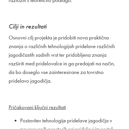
razložili s teoretično podlago.
Cilji in rezultati
Osnovni cilj projekta je pridobiti nova praktična
znanja o različnih tehnologijah pridelave različnih
jagodičastih sadnih vrst ter pridobljena znanja
razširiti med pridelovalce in ga predajati na način,
da bo doseglo vse zainteresirane za tovrstno
pridelavo jagodičja.
Pričakovani ključni rezultati
Postavitev tehnologije pridelave jagodičja v