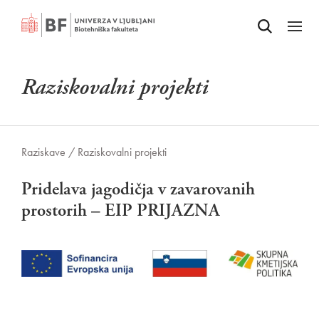
Odpri iskalnik
SKOČI NA VSEBINO
Odpri
Raziskovalni projekti
Raziskave /
Raziskovalni projekti
Pridelava jagodičja v zavarovanih
prostorih – EIP PRIJAZNA