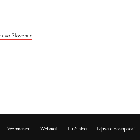
rstvo Slovenije
Webmaster
Webmail
E-učilnica
Izjava o dostopnosti