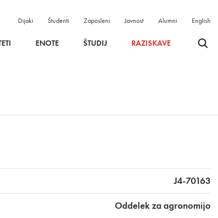
Dijaki
Študenti
Zaposleni
Javnost
Alumni
English
Odpri 
ETI
ENOTE
ŠTUDIJ
RAZISKAVE
J4-70163
Oddelek za agronomijo