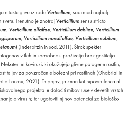
jo nitaste glive iz rodu
Verticillium
, sodi med najbolj
 svetu. Trenutno je znotraj
Verticillium
sensu stricto
trum
,
Verticillium alfalfae
,
Verticillium dahliae
,
Verticillium
ongisporum
,
Verticillium nonalfalfae
,
Verticillium nubilum
,
msianum
) (Inderbitzin in sod. 2011). Širok spekter
 patogenov v tleh in sposobnost preživetja brez gostitelja
. Nekateri mikovirusi, ki okužujejo glivne patogene rastlin,
titeljev za povzročanje bolezni pri rastlinah (Ghabrial in
ta-Loizou, 2021). Ta pojav, je znan kot hipovirulenca ali
skovalnega projekta je določiti mikoviruse v devetih vrstah
znanje o virusih; ter ugotoviti njihov potencial za biološko