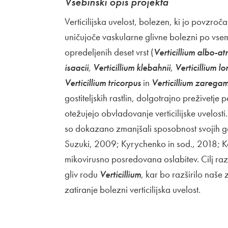
Vsebinski opis projekta
Verticilijska uvelost, bolezen, ki jo povzroča
uničujoče vaskularne glivne bolezni po vsem
opredeljenih deset vrst (
Verticillium albo-a
isaacii
,
Verticillium klebahnii
,
Verticillium l
Verticillium tricorpus
in
Verticillium zarega
gostiteljskih rastlin, dolgotrajno preživetje
otežujejo obvladovanje verticilijske uvelosti
so dokazano zmanjšali sposobnost svojih gos
Suzuki, 2009; Kyrychenko in sod., 2018; Kot
mikovirusno posredovana oslabitev. Cilj razi
gliv rodu
Verticillium
, kar bo razširilo naše 
zatiranje bolezni verticilijska uvelost.