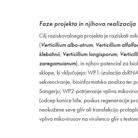
Faze projekta in njihova realizacija
Cilj raziskovalnega projekta je raziskati mik
(
Verticillium albo-atrum
,
Verticillium alfalfa
klebahnii
,
Verticillium longisporum
,
Verticil
zaregamsianum
), in njihov potencial za bi
sklope, ki vključujejo: WP1-izolacija dsRNA 
sekvenciranje, bioinformatska analiza ter p
Sangerju; WP2-potrjevanje vpliva mikoviruso
(odcep konice hife, poskus regeneracije pro
neokužene seve gliv ali transfekcijo protopl
vpliva mikovirusov na virulenco gliv s testom 