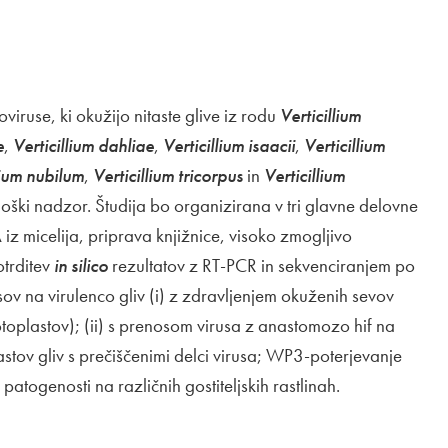
oviruse, ki okužijo nitaste glive iz rodu
Verticillium
e
,
Verticillium dahliae
,
Verticillium isaacii
,
Verticillium
lium nubilum
,
Verticillium tricorpus
in
Verticillium
ološki nadzor. Študija bo organizirana v tri glavne delovne
iz micelija, priprava knjižnice, visoko zmogljivo
otrditev
in silico
rezultatov z RT-PCR in sekvenciranjem po
v na virulenco gliv (i) z zdravljenjem okuženih sevov
toplastov); (ii) s prenosom virusa z anastomozo hif na
astov gliv s prečiščenimi delci virusa; WP3-poterjevanje
patogenosti na različnih gostiteljskih rastlinah.