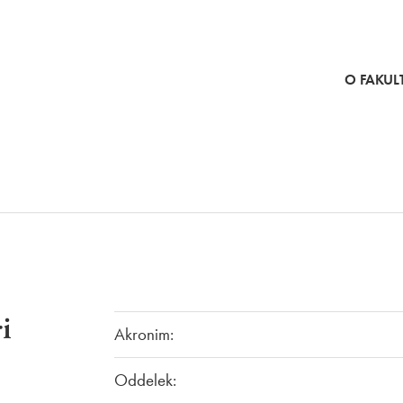
SKOČI NA VSEBINO
O FAKULT
i
Akronim:
Oddelek: