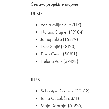
Zunanja povezava na
Odpira se v no
Sestava projektne skupine
UL BF:
Vanja Miljanić (57117)
Nataša Štajner (19184)
Jernej Jakše (16379)
Ester Stajič (38120)
Tjaša Cesar (50811)
Helena Volk (37428)
IHPS
Sebastjan Radišek (20162)
Tanja Guček (36371)
Maja Dobrajc (51925)