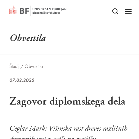
Odpri iskalnik
SKOČI NA VSEBINO
Odpri
Obvestila
Študij /
Obvestila
07.02.2025
Zagovor diplomskega dela
Ceglar Mark: Višinska rast dreves različnih