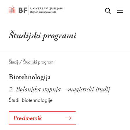
Odpri iskalnik
SKOČI NA VSEBINO
Odpri
Študijski programi
Študij /
Študijski programi
Biotehnologija
2. Bolonjska stopnja – magistrski študij
Študij biotehnologije
Predmetnik