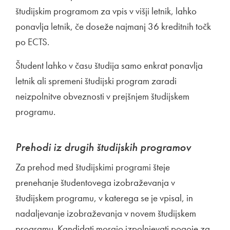
študijskim programom za vpis v višji letnik, lahko
ponavlja letnik, če doseže najmanj 36 kreditnih točk
po ECTS.
Študent lahko v času študija samo enkrat ponavlja
letnik ali spremeni študijski program zaradi
neizpolnitve obveznosti v prejšnjem študijskem
programu.
Prehodi iz drugih študijskih programov
Za prehod med študijskimi programi šteje
prenehanje študentovega izobraževanja v
študijskem programu, v katerega se je vpisal, in
nadaljevanje izobraževanja v novem študijskem
programu. Kandidati morajo izpolnjevati pogoje za