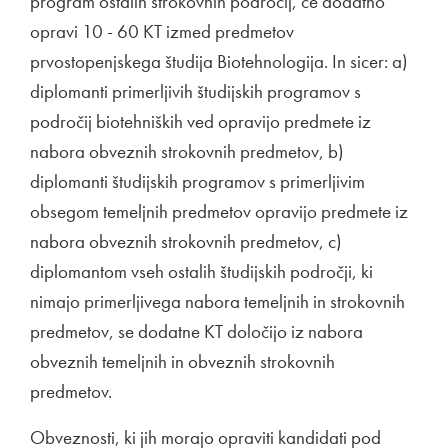
program ostalih strokovnih področij, če dodatno
opravi 10 - 60 KT izmed predmetov
prvostopenjskega študija Biotehnologija. In sicer: a)
diplomanti primerljivih študijskih programov s
področij biotehniških ved opravijo predmete iz
nabora obveznih strokovnih predmetov, b)
diplomanti študijskih programov s primerljivim
obsegom temeljnih predmetov opravijo predmete iz
nabora obveznih strokovnih predmetov, c)
diplomantom vseh ostalih študijskih področji, ki
nimajo primerljivega nabora temeljnih in strokovnih
predmetov, se dodatne KT določijo iz nabora
obveznih temeljnih in obveznih strokovnih
predmetov.
Obveznosti, ki jih morajo opraviti kandidati pod