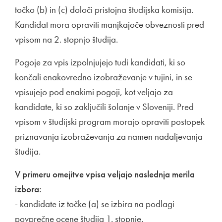
točko (b) in (c) določi pristojna študijska komisija.
Kandidat mora opraviti manjkajoče obveznosti pred
vpisom na 2. stopnjo študija.
Pogoje za vpis izpolnjujejo tudi kandidati, ki so
končali enakovredno izobraževanje v tujini, in se
vpisujejo pod enakimi pogoji, kot veljajo za
kandidate, ki so zaključili šolanje v Sloveniji. Pred
vpisom v študijski program morajo opraviti postopek
priznavanja izobraževanja za namen nadaljevanja
študija.
V primeru omejitve vpisa veljajo naslednja merila
izbora:
- kandidate iz točke (a) se izbira na podlagi
povprečne ocene študija 1. stopnje.