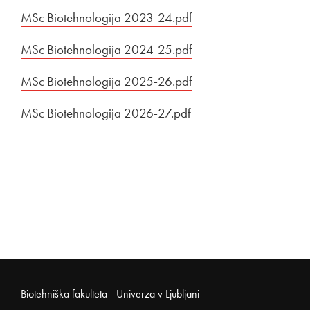
Povezava na dokument
MSc Biotehnologija 2023-24.pdf
Odpira se v novem ok
Povezava na dokument
MSc Biotehnologija 2024-25.pdf
Odpira se v novem ok
Povezava na dokument
MSc Biotehnologija 2025-26.pdf
Odpira se v novem ok
Povezava na dokument
MSc Biotehnologija 2026-27.pdf
Odpira se v novem okn
Noga strani
Biotehniška fakulteta - Univerza v Ljubljani