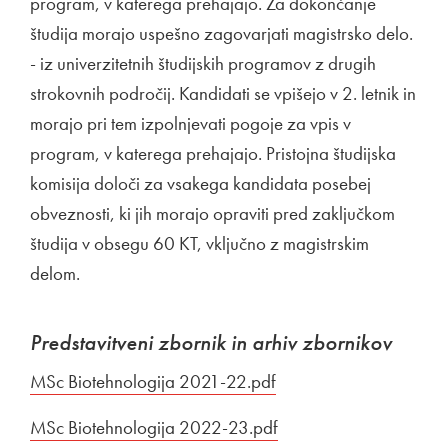
program, v katerega prehajajo. Za dokončanje
študija morajo uspešno zagovarjati magistrsko delo.
- iz univerzitetnih študijskih programov z drugih
strokovnih področij. Kandidati se vpišejo v 2. letnik in
morajo pri tem izpolnjevati pogoje za vpis v
program, v katerega prehajajo. Pristojna študijska
komisija določi za vsakega kandidata posebej
obveznosti, ki jih morajo opraviti pred zaključkom
študija v obsegu 60 KT, vključno z magistrskim
delom.
Predstavitveni zbornik in arhiv zbornikov
Povezava na dokument
MSc Biotehnologija 2021-22.pdf
Odpira se v novem okn
Povezava na dokument
MSc Biotehnologija 2022-23.pdf
Odpira se v novem ok