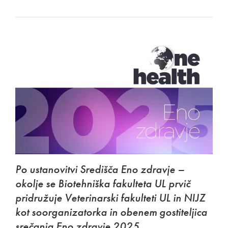
Po ustanovitvi Središča Eno zdravje –
okolje se Biotehniška fakulteta UL prvič
pridružuje Veterinarski fakulteti UL in NIJZ
kot soorganizatorka in obenem gostiteljica
srečanja Eno zdravje 2025