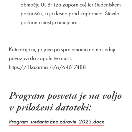
območju UL BF (za zapornico) ter študentskem
parkirišču, ki je desno pred zapornico. Število
parkirnih mest je omejeno.
Kotizacije ni, prijave pa sprejemamo na naslednji
povezavi do zapolnitve mest:
Zunanja povezava na
https://1ka.arnes.si/a/64617488
Odpira se v novem o
Program posveta je na voljo
v priloženi datoteki:
Povezava na do
Odpira se v
Program_srečanja Eno zdravje_2025.docx