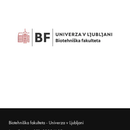
Noga strani
Biotehniška fakulteta - Univerza v Ljubljani