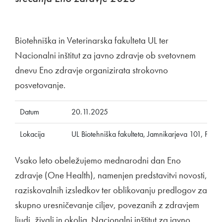
Biotehniška in Veterinarska fakulteta UL ter
Nacionalni inštitut za javno zdravje ob svetovnem
dnevu Eno zdravje organizirata strokovno
posvetovanje.
Datum
20.11.2025
Lokacija
UL Biotehniška fakulteta, Jamnikarjeva 101, Pred
Vsako leto obeležujemo mednarodni dan Eno
zdravje (One Health), namenjen predstavitvi novosti,
raziskovalnih izsledkov ter oblikovanju predlogov za
skupno uresničevanje ciljev, povezanih z zdravjem
ljudi, živali in okolja. Nacionalni inštitut za javno