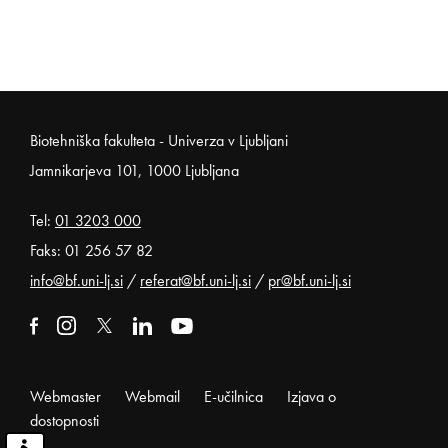
Noga strani
Biotehniška fakulteta - Univerza v Ljubljani
Jamnikarjeva 101, 1000 Ljubljana
Tel:
01 3203 000
Faks: 01 256 57 82
info@bf.uni-lj.si
/
referat@bf.uni-lj.si
/
pr@bf.uni-lj.si
Zunanja povezava na facebook
Odpira se v novem oknu
Zunanja povezava na instagram
Odpira se v novem oknu
Zunanja povezava na x
Odpira se v novem oknu
Zunanja povezava na linkedin
Odpira se v novem oknu
Zunanja povezava na youtube
Odpira se v novem oknu
Webmaster
Webmail
E-učilnica
Izjava o
dostopnosti