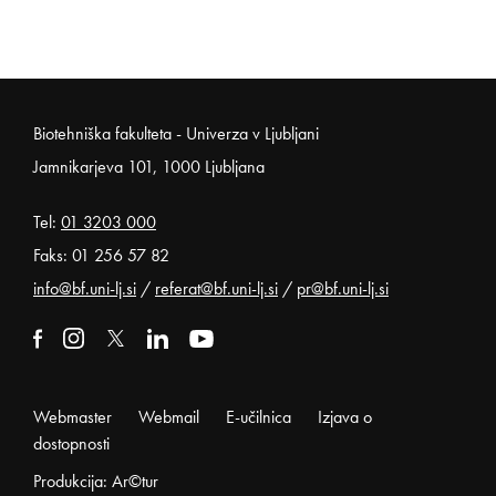
Noga strani
Biotehniška fakulteta - Univerza v Ljubljani
Jamnikarjeva 101, 1000 Ljubljana
Tel:
01 3203 000
Faks: 01 256 57 82
info@bf.uni-lj.si
/
referat@bf.uni-lj.si
/
pr@bf.uni-lj.si
Zunanja povezava na facebook
Odpira se v novem oknu
Zunanja povezava na instagram
Odpira se v novem oknu
Zunanja povezava na x
Odpira se v novem oknu
Zunanja povezava na linkedin
Odpira se v novem oknu
Zunanja povezava na youtube
Odpira se v novem oknu
Webmaster
Webmail
E-učilnica
Izjava o
dostopnosti
Produkcija: Ar©tur