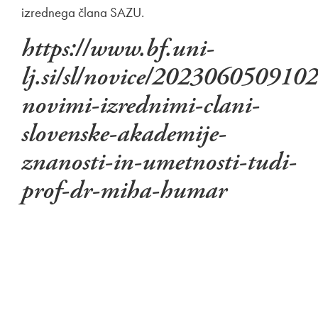
izrednega člana SAZU.
https://www.bf.uni-
lj.si/sl/novice/202306050910
novimi-izrednimi-clani-
slovenske-akademije-
znanosti-in-umetnosti-tudi-
prof-dr-miha-humar