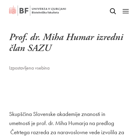
Odpri iskalnik
SKOČI NA VSEBINO
Odpri
Prof. dr. Miha Humar izredni
član SAZU
Izpostavljena vsebina
Skupščina Slovenske akademije znanosti in
umetnosti je prof. dr. Miha Humarja na predlog
Četrtega razreda za naravoslovne vede izvolila za