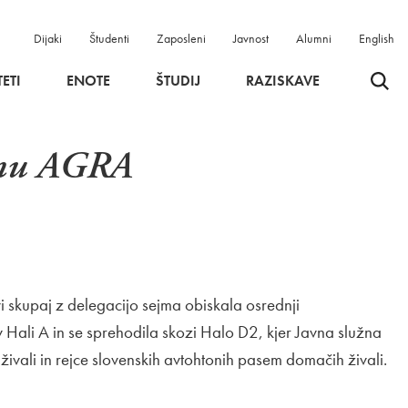
Dijaki
Študenti
Zaposleni
Javnost
Alumni
English
Odpri 
ETI
ENOTE
ŠTUDIJ
RAZISKAVE
ejmu AGRA
vi skupaj z delegacijo sejma obiskala osrednji
 v Hali A in se sprehodila skozi Halo D2, kjer Javna služna
živali in rejce slovenskih avtohtonih pasem domačih živali.