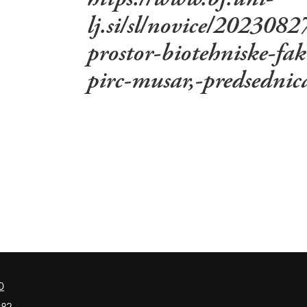
lj.si/sl/novice/202308
prostor-biotehniske-fak
pirc-musar,-predsednic
0
 82