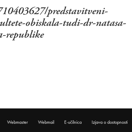
2710403627/predstavitveni-
ultete-obiskala-tudi-dr-natasa-
a-republike
Webmaster
Webmail
E-učilnica
Izjava o dostopnosti