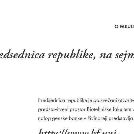
SKOČI NA VSEBINO
O FAKULT
redsednica republike, na s
Predsednica republike je po svečani otvorit
predstavitveni prostor Biotehniške fakultete
nalog genske banke v živinoreji predstavlja 
https://www.bf.uni-