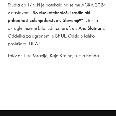
Studia ob 17h, ki je potekala na sejmu AGRA 2024
z naslovom “
So visokotehnološki rastlinjaki
prihodnost zelenjadarstva v Sloveniji?”
. Gostja
okrogle mize je bila tudi
izr. prof. dr. Ana Slatnar
z
Oddelka za agronomijo BF UL. Oddajo lahko
poslušate
Zunanja povezava na
TUKAJ
Odpira se v novem oknu
.
Foto: dr. Jure Mravlje, Kaja Krajnc, Lucija Konda