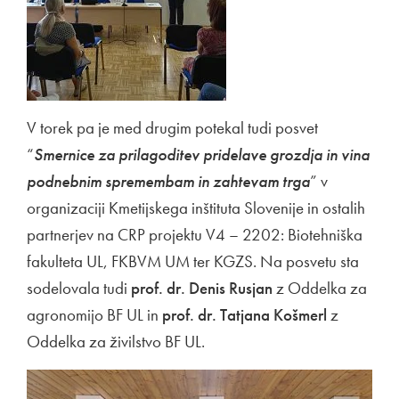
V torek pa je med drugim potekal tudi posvet
“
Smernice za prilagoditev pridelave grozdja in vina
podnebnim spremembam in zahtevam trga
” v
organizaciji Kmetijskega inštituta Slovenije in ostalih
partnerjev na CRP projektu V4 – 2202: Biotehniška
fakulteta UL, FKBVM UM ter KGZS. Na posvetu sta
sodelovala tudi
prof. dr. Denis Rusjan
z Oddelka za
agronomijo BF UL in
prof. dr. Tatjana Košmerl
z
Oddelka za živilstvo BF UL.