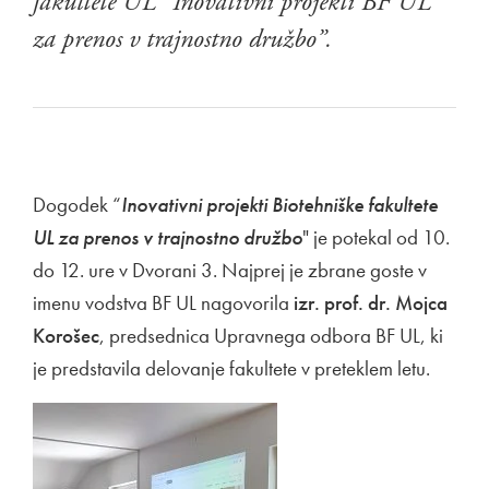
fakultete UL “Inovativni projekti BF UL
za prenos v trajnostno družbo”.
Dogodek “
Inovativni projekti Biotehniške fakultete
UL za prenos v trajnostno družbo
" je potekal od 10.
do 12. ure v Dvorani 3. Najprej je zbrane goste v
imenu vodstva BF UL nagovorila
izr. prof. dr. Mojca
Korošec
, predsednica Upravnega odbora BF UL, ki
je predstavila delovanje fakultete v preteklem letu.