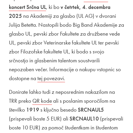
koncert Srčna UL
Odpira se v novem oknu
, ki bo
v četrtek, 4. decembra
2025
na Akademiji za glasbo (UL AG) v dvorani
Julija Betetta. Nastopili bodo Big Band Akademije za
glasbo UL, pevski zbor Fakultete za družbene vede
UL, pevski zbor Veterinarske fakultete UL ter pevski
zbor Filozofske fakultete UL, ki bodo s svojo
srčnostjo in glasbenim talentom soustvarili
nepozaben večer. Informacije o nakupu vstopnic so
dostopne na
Zunanja povezava na
tej povezavi.
Odpira se v novem oknu
Donirate lahko tudi z neposrednim nakazilom na
TRR preko
Zunanja povezava na
QR kode
Odpira se v novem oknu
ali s poslanim sporočilom na
številko
1919
s ključno besedo
SRCNAUL5
(prispevali boste 5 EUR) ali
SRCNAUL10
(prispevali
boste 10 EUR) za pomoč študentkam in študentom