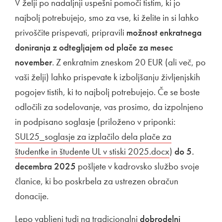
V želji po nadaljnji uspešni pomoči tistim, ki jo
najbolj potrebujejo, smo za vse, ki želite in si lahko
privoščite prispevati, pripravili
možnost enkratnega
doniranja z odtegljajem od plače za mesec
november
. Z enkratnim zneskom 20 EUR (ali več, po
vaši želji) lahko prispevate k izboljšanju življenjskih
pogojev tistih, ki to najbolj potrebujejo. Če se boste
odločili za sodelovanje, vas prosimo, da izpolnjeno
in podpisano soglasje (priloženo v priponki:
Povezava n
SUL25_soglasje za izplačilo dela plače za
študentke in študente UL v stiski 2025.docx
Odpira se v 
)
do 5.
decembra 2025
pošljete v kadrovsko službo svoje
članice, ki bo poskrbela za ustrezen obračun
donacije.
Lepo vabljeni tudi na tradicionalni
Zunanja povezava na
dobrodelni