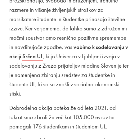
brezskrbnostjo, svobodo in druženjem, trenutne
razmere in višanje življenjskih stroškov za
marsikatere študente in študentke prinašajo številne
izzive. Ker verjamemo, da lahko samo z združenimi
močmi soustvarjamo resnično pozitivne spremembe
in navdihujoče zgodbe, vas
vabimo k sodelovanju v
akciji
Zunanja povezava na
Srčna UL
Odpira se v novem oknu
, ki jo Univerza v Ljubljani izvaja v
sodelovanju z Zvezo prijateljev mladine Slovenije ter
je namenjena zbiranju sredstev za študentke in
študente UL, ki so se znašli v socialno-ekonomski
stiski.
Dobrodelna akcija poteka že od leta 2021, od
takrat smo zbrali že več kot 105.000 evrov ter
pomagali 176 študentkam in študentom UL.