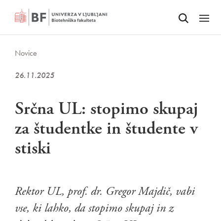
Odpri iskalnik
SKOČI NA VSEBINO
Odpri
Novice
26.11.2025
Srčna UL: stopimo skupaj
za študentke in študente v
stiski
Rektor UL, prof. dr. Gregor Majdič, vabi
vse, ki lahko, da stopimo skupaj in z