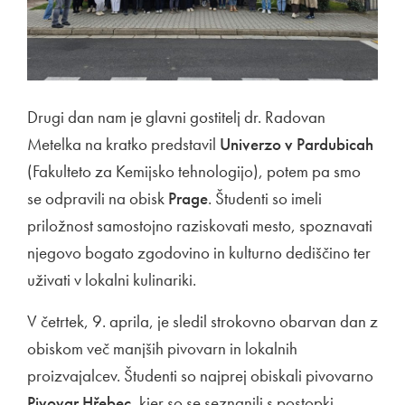
Drugi dan nam je glavni gostitelj dr. Radovan
Metelka na kratko predstavil
Univerzo v Pardubicah
(Fakulteto za Kemijsko tehnologijo), potem pa smo
se odpravili na obisk
Prage
. Študenti so imeli
priložnost samostojno raziskovati mesto, spoznavati
njegovo bogato zgodovino in kulturno dediščino ter
uživati v lokalni kulinariki.
V četrtek, 9. aprila, je sledil strokovno obarvan dan z
obiskom več manjših pivovarn in lokalnih
proizvajalcev. Študenti so najprej obiskali pivovarno
Pivovar Hřebec
, kjer so se seznanili s postopki