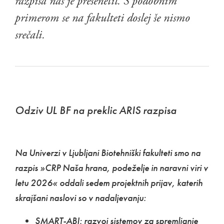
razpisa nas je presenetil. S podobnim
primerom se na fakulteti doslej še nismo
srečali.
Odziv UL BF na preklic ARIS razpisa
Na Univerzi v Ljubljani Biotehniški fakulteti smo na
razpis »CRP Naša hrana, podeželje in naravni viri v
letu 2026« oddali sedem projektnih prijav, katerih
skrajšani naslovi so v nadaljevanju:
SMART-ABI: razvoj sistemov za spremljanje