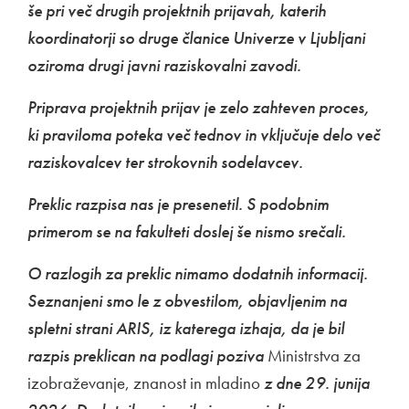
še pri več drugih projektnih prijavah, katerih
koordinatorji so druge članice Univerze v Ljubljani
oziroma drugi javni raziskovalni zavodi.
Priprava projektnih prijav je zelo zahteven proces,
ki praviloma poteka več tednov in vključuje delo več
raziskovalcev ter strokovnih sodelavcev.
Preklic razpisa nas je presenetil. S podobnim
primerom se na fakulteti doslej še nismo srečali.
O razlogih za preklic nimamo dodatnih informacij.
Seznanjeni smo le z obvestilom, objavljenim na
spletni strani ARIS, iz katerega izhaja, da je bil
razpis preklican na podlagi poziva
Ministrstva za
izobraževanje, znanost in mladino
z dne 29. junija