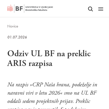
Odpri iskalnik
SKOČI NA VSEBINO
Odpri
Novice
01.07.2026
Odziv UL BF na preklic
ARIS razpisa
Na razpis »CRP Naša hrana, podeželje in
naravni viri v letu 2026« smo na UL BF
oddali sedem projektnih prijav. Preklic