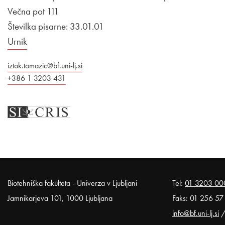
Večna pot 111
Številka pisarne: 33.01.01
Urnik
iztok.tomazic@bf.uni-lj.si
+386 1 3203 431
Noga strani
Biotehniška fakulteta - Univerza v Ljubljani
Tel:
01 3203 00
Jamnikarjeva 101, 1000 Ljubljana
Faks: 01 256 57
info@bf.uni-lj.si