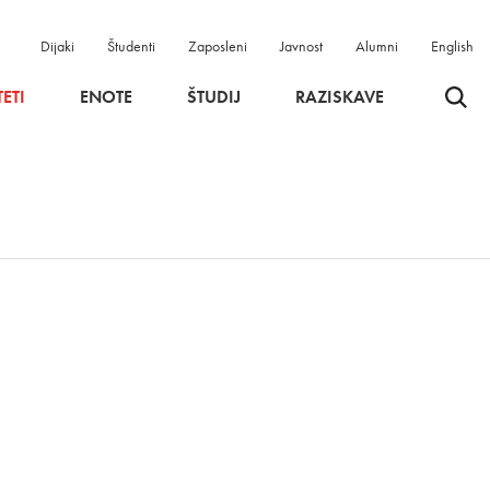
Dijaki
Študenti
Zaposleni
Javnost
Alumni
English
Odpri 
ETI
ENOTE
ŠTUDIJ
RAZISKAVE