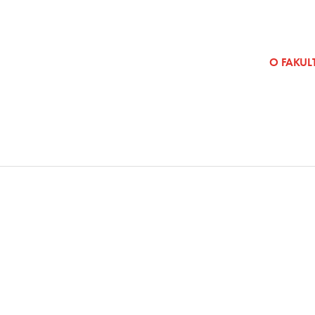
SKOČI NA VSEBINO
O FAKULT